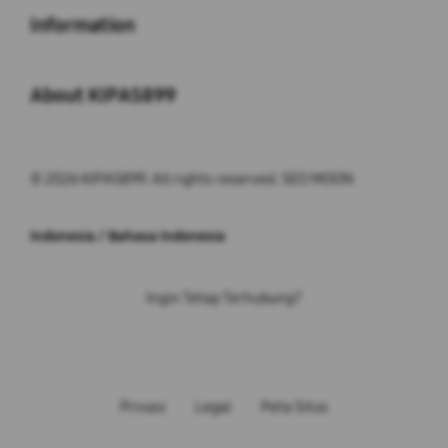
Information
Buka
About KIPAS899
© 2026 KIPAS899. All rights reserved. SEO MOON
Indonesia / Bahasa Indonesia
Ingin Tetap Terhubung?
Privasi
Legal
Peta Situs